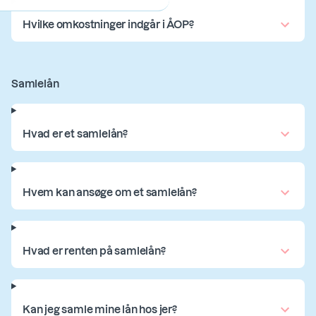
Hvilke omkostninger indgår i ÅOP?
Samlelån
Hvad er et samlelån?
Hvem kan ansøge om et samlelån?
Hvad er renten på samlelån?
Kan jeg samle mine lån hos jer?