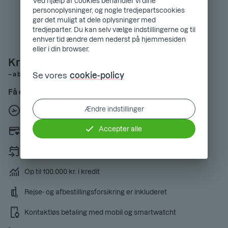
Ved hjælp af cookies behandler vi dine
personoplysninger, og nogle tredjepartscookies
gør det muligt at dele oplysninger med
tredjeparter. Du kan selv vælge indstillingerne og til
enhver tid ændre dem nederst på hjemmesiden
eller i din browser.
Kreditkort fra Bank Norwegian
Se vores
cookie-policy
– a branch of NOBA Bank Group
Få en halv procent tilbage
Ændre indstillinger
CashPoints eller cashback på køb
Accepter alle
Intet årsgebyr
Op til 45 dages rentefri kredit
Op til 100.000 kr. i kredit
Rejse- og afbestillingsforsikring er inkluderet
Kontaktløs betaling med mobil og smartwatcht