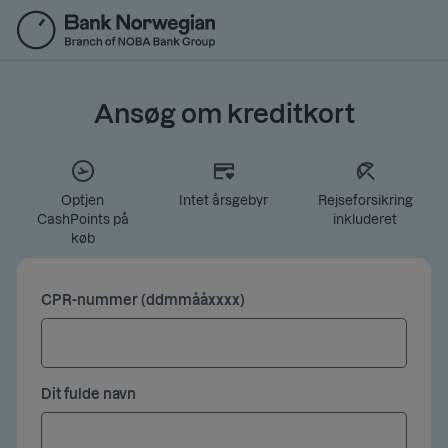
Gå
til
hovedindhold
Ansøg om kreditkort
Optjen
Intet årsgebyr
Rejseforsikring
CashPoints på
inkluderet
køb
CPR-nummer (ddmmååxxxx)
Dit fulde navn