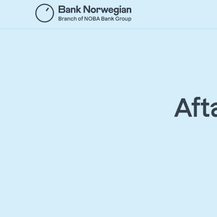
Gå
til
hovedindhold
Aft