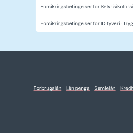
Forsikringsbetingelser for Selvrisikoforsik
Forsikringsbetingelser for ID-tyveri - Try
Forbrugslån
Lån penge
Samlelån
Kredi