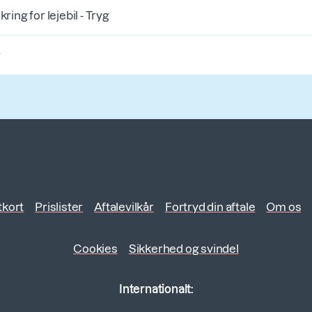
ring for lejebil - Tryg
g
tkort
Prislister
Aftalevilkår
Fortryd din aftale
Om os
Cookies
Sikkerhed og svindel
Internationalt: