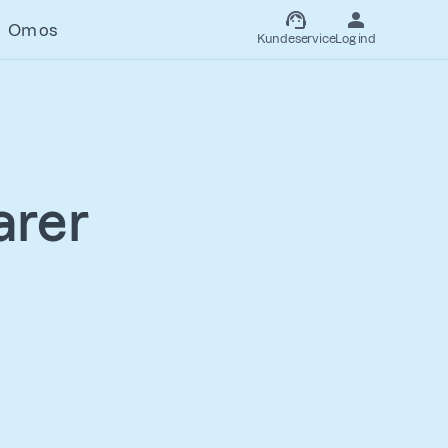
Om os
Kundeservice
Log ind
arer