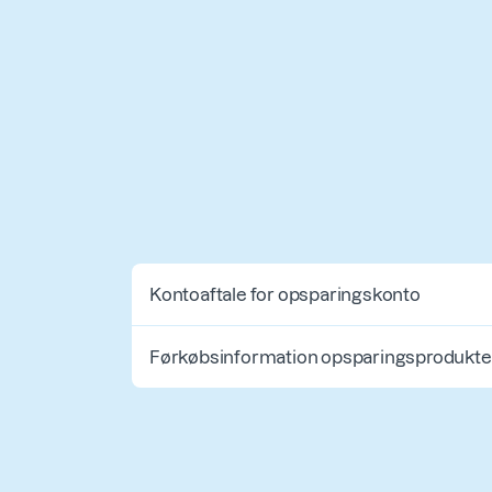
Kontoaftale for opsparingskonto
Førkøbsinformation opsparingsprodukte