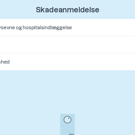
Skadeanmeldelse
vsevne og hospitalsindlæggelse
øshed