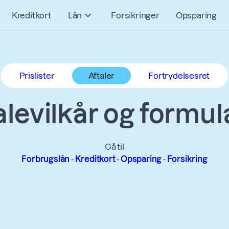
Kreditkort
Lån
Forsikringer
Opsparing
Prislister
Aftaler
Fortrydelsesret
alevilkår og formul
Gå til
Forbrugslån
-
Kreditkort
-
Opsparing
-
Forsikring