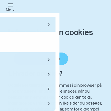
Gå
Menu
til
hovedindhold
Information om cookies
Sådan bruger vi cookies
Administrer cookies
1. Hvad er cookies?
Cookies er tekstfiler der gemmes i din browser på
din computer eller på andre enheder, når du
besøger en hjemmeside. En cookie kan f.eks.
indeholde oplysninger om hvilke sider du besøger,
eller hvilke indstillinger du har, som for eksempel