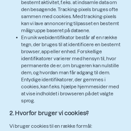
bestemt aktivitet, f.eks. at indsamle data om
den besøgende. Tracking-pixels bruges ofte
sammen med cookies. Med tracking-pixels
kan vi lave annoncering tilpasset en bestemt
målgruppe baseret på dataene.
En unik webidentifikator består af en række
tegn, der bruges til at identificere en bestemt
browser, app eller enhed. Forskellige
identifikatorer varierer med hensyn til, hvor
permanente de er, om brugeren kan nulstille
dem, og hvordan man får adgang til dem.
Entydige identifikatorer, der gemmes i
cookies, kan f.eks. hjælpe hjemmesider med
at vise indholdet i browseren på det valgte
sprog.
2. Hvorfor bruger vi cookies?
Vi bruger cookies til en række formål: