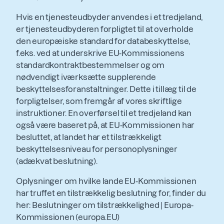
Hvis en tjenesteudbyder anvendes i et tredjeland,
er tjenesteudbyderen forpligtet til at overholde
den europæiske standard for databeskyttelse,
f.eks. ved at underskrive EU-Kommissionens
standardkontraktbestemmelser og om
nødvendigt iværksætte supplerende
beskyttelsesforanstaltninger. Dette i tillæg til de
forpligtelser, som fremgår af vores skriftlige
instruktioner. En overførsel til et tredjeland kan
også være baseret på, at EU-Kommissionen har
besluttet, at landet har et tilstrækkeligt
beskyttelsesniveau for personoplysninger
(adækvat beslutning).
Oplysninger om hvilke lande EU-Kommissionen
har truffet en tilstrækkelig beslutning for, finder du
her: Beslutninger om tilstrækkelighed | Europa-
Kommissionen (europa.EU)