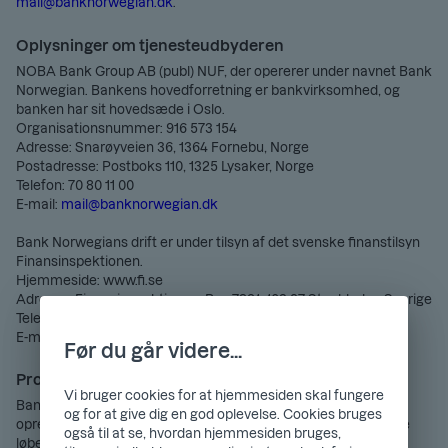
mail@banknorwegian.dk
.
Oplysninger om tjenesteudbyderen
NOBA Bank Group AB (publ) NUF, der opererer under navnet Bank
Norwegian. Bankens hovedforretning er bankvirksomhed, og
banken har sit hovedsæde i Oslo.
Organisationsnummer: 916 573 154
Adresse: Snarøyveien 36, 1364 Fornebu, Norge
Postadresse: Postboks 110, 1325 Lysaker, Norge
Telefon: 70 80 11 00
E-mail:
mail@banknorwegian.dk
Bank Norwegians drift er under tilsyn af det svenske finanstilsyn
Finansinspektionen.
Hjemmeside: www.fi.se
Adresse: Finansinspektionen, Box 7821, 103 97 Stockholm, Sverige
Telefon: +46 8 408 980 00
E-mail: finansinspektionen@fi.se
Før du går videre...
Produkternes vigtigste egenskaber
Vi bruger cookies for at hjemmesiden skal fungere
Bank Norwegian tilbyder følgende opsparingskonti, alle uden
og for at give dig en god oplevelse. Cookies bruges
oprettelsesgebyr og uden minimumskrav til indskud. Aftalerne
også til at se, hvordan hjemmesiden bruges,
løber på ubestemt tid og kan opsiges når som helst.