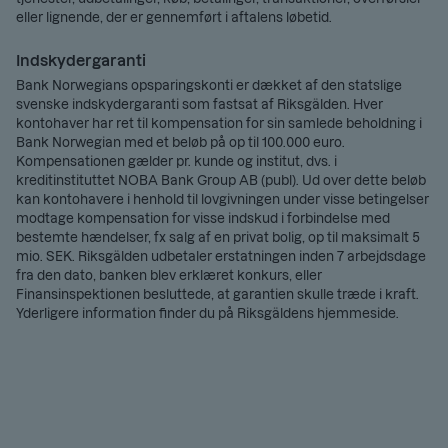
eller lignende, der er gennemført i aftalens løbetid.
Indskydergaranti
Bank Norwegians opsparingskonti er dækket af den statslige
svenske indskydergaranti som fastsat af Riksgälden. Hver
kontohaver har ret til kompensation for sin samlede beholdning i
Bank Norwegian med et beløb på op til 100.000 euro.
Kompensationen gælder pr. kunde og institut, dvs. i
kreditinstituttet NOBA Bank Group AB (publ). Ud over dette beløb
kan kontohavere i henhold til lovgivningen under visse betingelser
modtage kompensation for visse indskud i forbindelse med
bestemte hændelser, fx salg af en privat bolig, op til maksimalt 5
mio. SEK. Riksgälden udbetaler erstatningen inden 7 arbejdsdage
fra den dato, banken blev erklæret konkurs, eller
Finansinspektionen besluttede, at garantien skulle træde i kraft.
Yderligere information finder du på Riksgäldens hjemmeside.