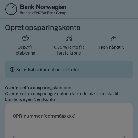
Gå
til
hovedindhold
Opret opsparingskonto
Gebyrfri
0,95 %
rente fra
Hæv når du vil
etablering
første krone
🛈
Se førkøbsinformation nedenfor.
Overførsel fra opsparingskontoen
Overførsel fra opsparingskontoen kan udelukkende ske til
kundens egen NemKonto.
CPR-nummer (ddmmååxxxx)