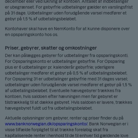
december eller ved lukning af kontoen. Antallet af indbetalinger
er ubegrænset. For gebyrfrie udbetalinger gælder en varslingsfrist
på 31 dage. Udbetalinger uden forudgående varsel medfører et
gebyr på 1,5 % af udbetalingsbeløbet.
Kontohaver skal have en NemKonto for at kunne disponere over
en opsparingskonto hos os.
Priser, gebyrer, skatter og omkostninger
Der kan pålægges gebyrer for udbetalinger fra opsparingskonti.
For Opsparingskonto er udbetalinger gebyrfrie. For Opsparing
plus er 6 udbetalinger pr. kalenderår gebyrfrie; yderligere
udbetalinger medfører et gebyr på 0,5 % af udbetalingsbeløbet.
For Opsparing 31 er udbetalinger gebyrfrie med 31 dages varsel;
udbetalinger uden forudgående varsel medfører et gebyr på 1,5 %
af udbetalingsbeløbet. Eventuelle hævegebyrer trækkes fra
kontoen, hvis saldoen efter hævningen men før gebyret er
tilstrækkelig til at dække gebyret. Hvis saldoen er lavere, trækkes
hævegebyret fuldt ud fra udbetalingsbeløbet.
Aktuelle oplysninger om gebyrer, renter og priser finder du på
www.banknorwegian.dk/opsparingskonto/
. Bank Norwegian er i
visse tilfælde forpligtet til at trække foreløbig skat fra
kapitaliserede renter i henhold til de til enhver tid gældende love