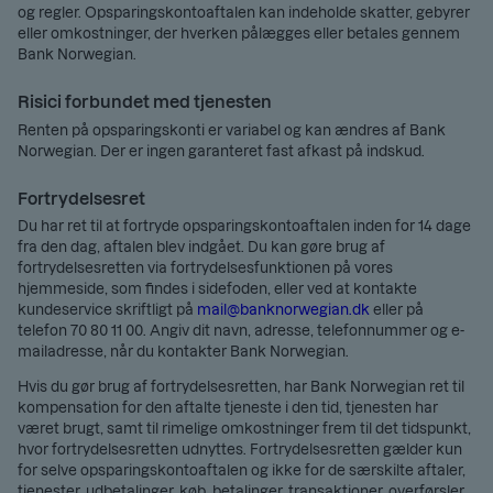
og regler. Opsparingskontoaftalen kan indeholde skatter, gebyrer
eller omkostninger, der hverken pålægges eller betales gennem
Bank Norwegian.
Risici forbundet med tjenesten
Renten på opsparingskonti er variabel og kan ændres af Bank
Norwegian. Der er ingen garanteret fast afkast på indskud.
Fortrydelsesret
Du har ret til at fortryde opsparingskontoaftalen inden for 14 dage
fra den dag, aftalen blev indgået. Du kan gøre brug af
fortrydelsesretten via fortrydelsesfunktionen på vores
hjemmeside, som findes i sidefoden, eller ved at kontakte
kundeservice skriftligt på
mail@banknorwegian.dk
eller på
telefon 70 80 11 00. Angiv dit navn, adresse, telefonnummer og e-
mailadresse, når du kontakter Bank Norwegian.
Hvis du gør brug af fortrydelsesretten, har Bank Norwegian ret til
kompensation for den aftalte tjeneste i den tid, tjenesten har
været brugt, samt til rimelige omkostninger frem til det tidspunkt,
hvor fortrydelsesretten udnyttes. Fortrydelsesretten gælder kun
for selve opsparingskontoaftalen og ikke for de særskilte aftaler,
tjenester, udbetalinger, køb, betalinger, transaktioner, overførsler