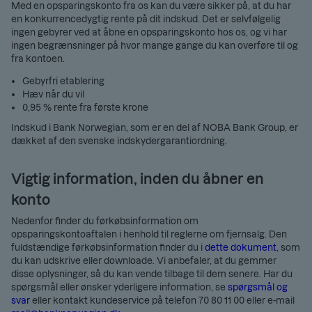
Med en opsparingskonto fra os kan du være sikker på, at du har
en konkurrencedygtig rente på dit indskud. Det er selvfølgelig
ingen gebyrer ved at åbne en opsparingskonto hos os, og vi har
ingen begrænsninger på hvor mange gange du kan overføre til og
fra kontoen.
Gebyrfri etablering
Hæv når du vil
0,95 %
rente fra første krone
Indskud i Bank Norwegian, som er en del af NOBA Bank Group, er
dækket af den svenske indskydergarantiordning.
Vigtig information, inden du åbner en
konto
Nedenfor finder du førkøbsinformation om
opsparingskontoaftalen i henhold til reglerne om fjernsalg. Den
fuldstændige førkøbsinformation finder du i
dette dokument
, som
du kan udskrive eller downloade. Vi anbefaler, at du gemmer
disse oplysninger, så du kan vende tilbage til dem senere. Har du
spørgsmål eller ønsker yderligere information, se
spørgsmål og
svar
eller kontakt kundeservice på telefon 70 80 11 00 eller e-mail