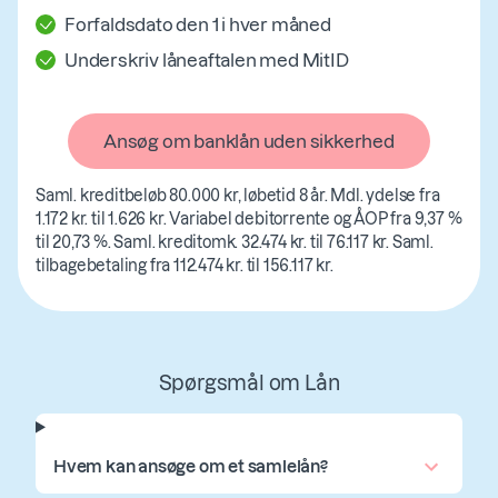
Forfaldsdato den 1 i hver måned
Underskriv låneaftalen med MitID
Ansøg om banklån uden sikkerhed
Saml. kreditbeløb 80.000 kr, løbetid 8 år. Mdl. ydelse fra
1.172 kr. til 1.626 kr. Variabel debitorrente og ÅOP fra 9,37 %
til 20,73 %. Saml. kreditomk. 32.474 kr. til 76.117 kr. Saml.
tilbagebetaling fra 112.474 kr. til 156.117 kr.
Spørgsmål om Lån
Hvem kan ansøge om et samlelån?