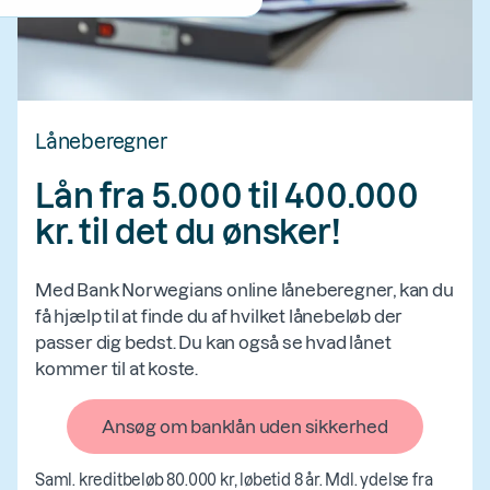
Låneberegner
Lån fra 5.000 til 400.000
kr. til det du ønsker!
Med Bank Norwegians online låneberegner, kan du
få hjælp til at finde du af hvilket lånebeløb der
passer dig bedst. Du kan også se hvad lånet
kommer til at koste.
Ansøg om banklån uden sikkerhed
Saml. kreditbeløb 80.000 kr, løbetid 8 år. Mdl. ydelse fra