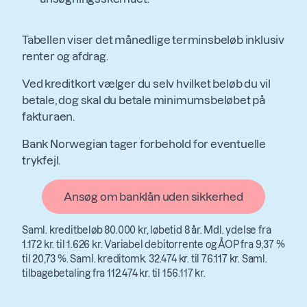
Tabellen viser det månedlige terminsbeløb inklusiv
renter og afdrag.
Ved kreditkort vælger du selv hvilket beløb du vil
betale, dog skal du betale minimumsbeløbet på
fakturaen.
Bank Norwegian tager forbehold for eventuelle
trykfejl.
Ansøg om banklån uden sikkerhed
Saml. kreditbeløb 80.000 kr, løbetid 8 år. Mdl. ydelse fra
1.172 kr. til 1.626 kr. Variabel debitorrente og ÅOP fra 9,37 %
til 20,73 %. Saml. kreditomk. 32.474 kr. til 76.117 kr. Saml.
tilbagebetaling fra 112.474 kr. til 156.117 kr.