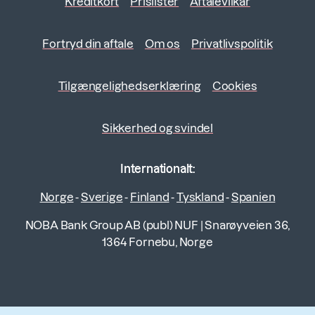
Kreditkort
Prislister
Aftalevilkår
Fortryd din aftale
Om os
Privatlivspolitik
Tilgængelighedserklæring
Cookies
Sikkerhed og svindel
Internationalt:
Norge
-
Sverige
-
Finland
-
Tyskland
-
Spanien
NOBA Bank Group AB (publ) NUF
|
Snarøyveien 36,
1364 Fornebu, Norge