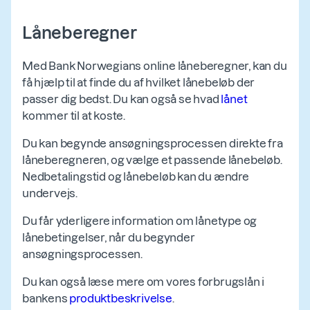
Låneberegner
Med Bank Norwegians online låneberegner, kan du
få hjælp til at finde du af hvilket lånebeløb der
passer dig bedst. Du kan også se hvad
lånet
kommer til at koste.
Du kan begynde ansøgningsprocessen direkte fra
låneberegneren, og vælge et passende lånebeløb.
Nedbetalingstid og lånebeløb kan du ændre
undervejs.
Du får yderligere information om lånetype og
lånebetingelser, når du begynder
ansøgningsprocessen.
Du kan også læse mere om vores forbrugslån i
bankens
produktbeskrivelse
.