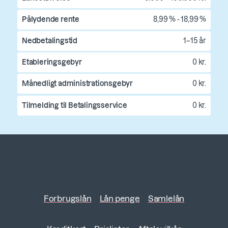
Pålydende rente
8,99 % - 18,99 %
Nedbetalingstid
1–15 år
Etableringsgebyr
0 kr.
Månedligt administrationsgebyr
0 kr.
Tilmelding til Betalingsservice
0 kr.
Forbrugslån
Lån penge
Samlelån