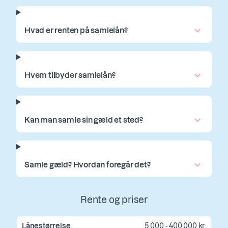
Hvad er renten på samlelån?
Hvem tilbyder samlelån?
Kan man samle sin gæld et sted?
Samle gæld? Hvordan foregår det?
Rente og priser
Lånestørrelse
5.000 - 400.000 kr.