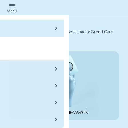
Gå
Menu
til
hovedindhold
Hjem
Kreditkort
Bank Norwegian-kortet kåret til Best Loyalty Credit Card