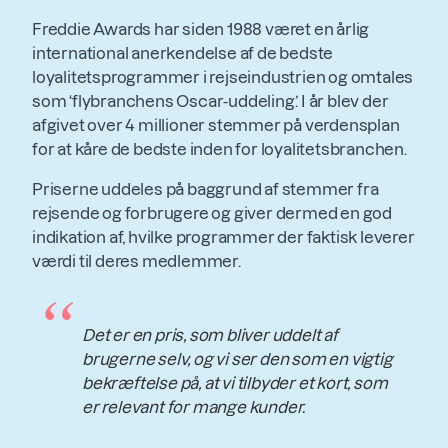
Freddie Awards har siden 1988 været en årlig
international anerkendelse af de bedste
loyalitetsprogrammer i rejseindustrien og omtales
som ‘flybranchens Oscar-uddeling’. I år blev der
afgivet over 4 millioner stemmer på verdensplan
for at kåre de bedste inden for loyalitetsbranchen.
Priserne uddeles på baggrund af stemmer fra
rejsende og forbrugere og giver dermed en god
indikation af, hvilke programmer der faktisk leverer
værdi til deres medlemmer.
“
Det er en pris, som bliver uddelt af
brugerne selv, og vi ser den som en vigtig
bekræftelse på, at vi tilbyder et kort, som
er relevant for mange kunder.