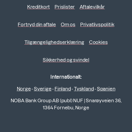
Kreditkort
Prislister
Aftalevilkår
Fortryd din aftale
Om os
Privatlivspolitik
Tilgængelighedserklæring
Cookies
Sikkerhed og svindel
Internationalt:
Norge
-
Sverige
-
Finland
-
Tyskland
-
Spanien
NOBA Bank Group AB (publ) NUF
|
Snarøyveien 36,
1364 Fornebu, Norge