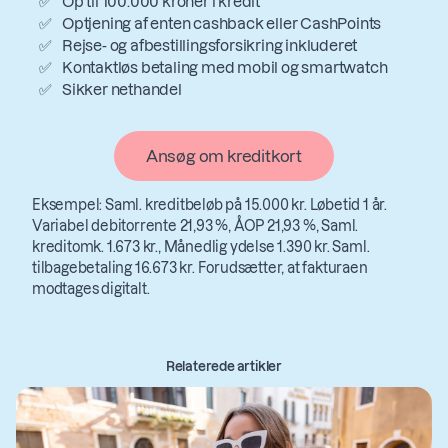
Op til 100.000 kroner i kredit
Optjening af enten cashback eller CashPoints
Rejse- og afbestillingsforsikring inkluderet
Kontaktløs betaling med mobil og smartwatch
Sikker nethandel
Ansøg om kreditkort
Eksempel: Saml. kreditbeløb på 15.000 kr. Løbetid 1 år.
Variabel debitorrente 21,93 %, ÅOP 21,93 %, Saml.
kreditomk. 1.673 kr., Månedlig ydelse 1.390 kr. Saml.
tilbagebetaling 16.673 kr. Forudsætter, at fakturaen
modtages digitalt.
Relaterede artikler