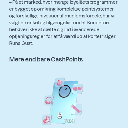
– På et marked, hvor mange loyalitetsprogrammer
er bygget op omkring komplekse pointsystemer
og forskellige niveauer af medlemsfordele, har vi
valgt en enkel og tilgængelig model. Kunderne
behøver ikke at sætte sig ind i avancerede
optjeningsregler for at få værdi ud af kortet,” siger
Rune Gust.
Mere end bare CashPoints