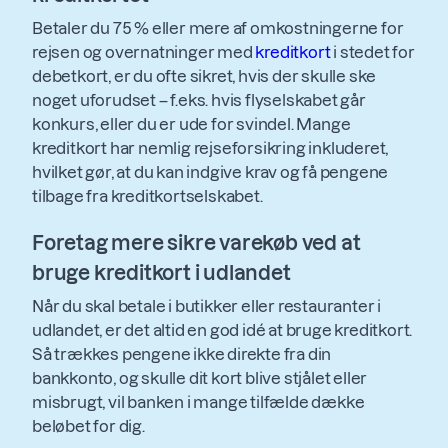
Betaler du 75 % eller mere af omkostningerne for
rejsen og overnatninger med
kreditkort
i stedet for
debetkort, er du ofte sikret, hvis der skulle ske
noget uforudset – f.eks. hvis flyselskabet går
konkurs, eller du er ude for svindel. Mange
kreditkort har nemlig rejseforsikring inkluderet,
hvilket gør, at du kan indgive krav og få pengene
tilbage fra kreditkortselskabet.
Foretag mere sikre varekøb ved at
bruge kreditkort i udlandet
Når du skal betale i butikker eller restauranter i
udlandet, er det altid en god idé at bruge kreditkort.
Så trækkes pengene ikke direkte fra din
bankkonto, og skulle dit kort blive stjålet eller
misbrugt, vil banken i mange tilfælde dække
beløbet for dig.