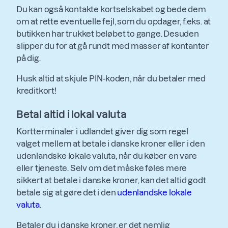
Du kan også kontakte kortselskabet og bede dem
om at rette eventuelle fejl, som du opdager, f.eks. at
butikken har trukket beløbet to gange. Desuden
slipper du for at gå rundt med masser af kontanter
på dig.
Husk altid at skjule PIN-koden, når du betaler med
kreditkort!
Betal altid i lokal valuta
Kortterminaler i udlandet giver dig som regel
valget mellem at betale i danske kroner eller i den
udenlandske lokale valuta, når du køber en vare
eller tjeneste. Selv om det måske føles mere
sikkert at betale i danske kroner, kan det altid godt
betale sig at gøre det i den
udenlandske lokale
valuta
.
Betaler du i danske kroner, er det nemlig