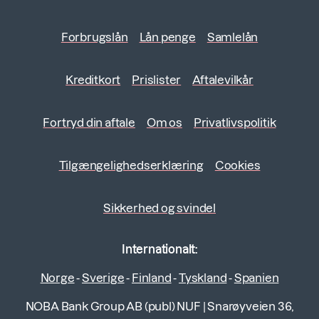
Forbrugslån
Lån penge
Samlelån
Kreditkort
Prislister
Aftalevilkår
Fortryd din aftale
Om os
Privatlivspolitik
Tilgængelighedserklæring
Cookies
Sikkerhed og svindel
Internationalt:
Norge
-
Sverige
-
Finland
-
Tyskland
-
Spanien
NOBA Bank Group AB (publ) NUF
|
Snarøyveien 36,