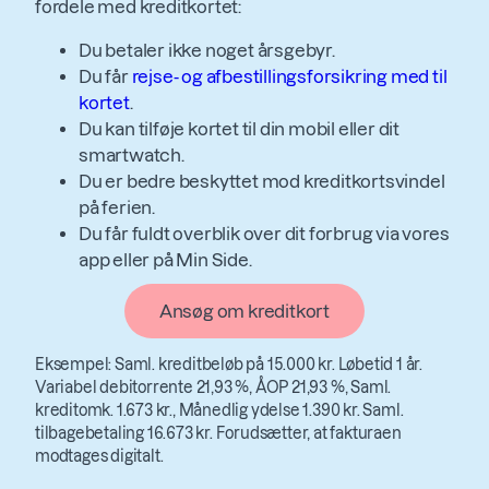
fordele med kreditkortet:
Du betaler ikke noget årsgebyr.
Du får
rejse- og afbestillingsforsikring med til
kortet
.
Du kan tilføje kortet til din mobil eller dit
smartwatch.
Du er bedre beskyttet mod kreditkortsvindel
på ferien.
Du får fuldt overblik over dit forbrug via vores
app eller på Min Side.
Ansøg om kreditkort
Eksempel: Saml. kreditbeløb på 15.000 kr. Løbetid 1 år.
Variabel debitorrente 21,93 %, ÅOP 21,93 %, Saml.
kreditomk. 1.673 kr., Månedlig ydelse 1.390 kr. Saml.
tilbagebetaling 16.673 kr. Forudsætter, at fakturaen
modtages digitalt.