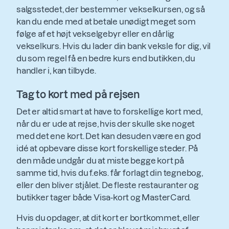
salgsstedet, der bestemmer vekselkursen, og så
kan du ende med at betale unødigt meget som
følge af et højt vekselgebyr eller en dårlig
vekselkurs. Hvis du lader din bank veksle for dig, vil
du som regel få en bedre kurs end butikken, du
handler i, kan tilbyde.
Tag to kort med på rejsen
Det er altid smart at have to forskellige kort med,
når du er ude at rejse, hvis der skulle ske noget
med det ene kort. Det kan desuden være en god
idé at opbevare disse kort forskellige steder. På
den måde undgår du at miste begge kort på
samme tid, hvis du f.eks. får forlagt din tegnebog,
eller den bliver stjålet. De fleste restauranter og
butikker tager både Visa-kort og MasterCard.
Hvis du opdager, at dit kort er bortkommet, eller