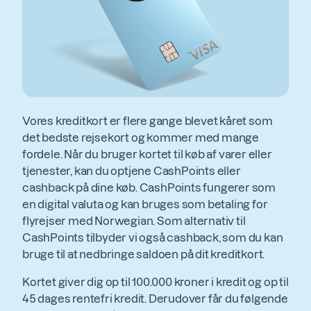
Vores kreditkort er flere gange blevet kåret som
det bedste rejsekort og kommer med mange
fordele. Når du bruger kortet til køb af varer eller
tjenester, kan du optjene CashPoints eller
cashback på dine køb. CashPoints fungerer som
en digital valuta og kan bruges som betaling for
flyrejser med Norwegian. Som alternativ til
CashPoints tilbyder vi også cashback, som du kan
bruge til at nedbringe saldoen på dit kreditkort.
Kortet giver dig op til 100.000 kroner i kredit og op til
45 dages rentefri kredit. Derudover får du følgende