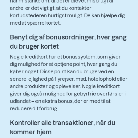
har mistanke om, at det er blevet misbrugt af
andre, er det vigtigt, at du kontakter
kortudstederen hurtigst muligt. De kan hjælpe dig
med at spærre kortet.
Benyt dig af bonusordninger, hver gang
du bruger kortet
Nogle kreditkort har et bonussystem, som giver
dig mulighed for at optjene point, hver gang du
køber noget. Disse point kan du bruge ved en
senere lejlighed på flyrejser, mad, hotelophold eller
andre produkter og oplevelser. Nogle kreditkort
giver dig også mulighed for gebyrfrie overførsler i
udlandet – en ekstra bonus, der er med til at
reducere dit forbrug.
Kontroller alle transaktioner, når du
kommer hjem