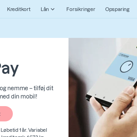
Kreditkort
Lån
Forsikringer
Opsparing
Pay
og nemme – tilføj dit
 med din mobil!
t
Løbetid 1 år. Variabel