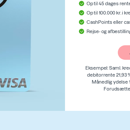
Op til 45 dages rente
Op til 100.000 kr. i kr
CashPoints eller c
Rejse- og afbestilli
Eksempel: Saml. kredi
debitorrente 21,93 %
Månedlig ydelse 1.
Forudsætter