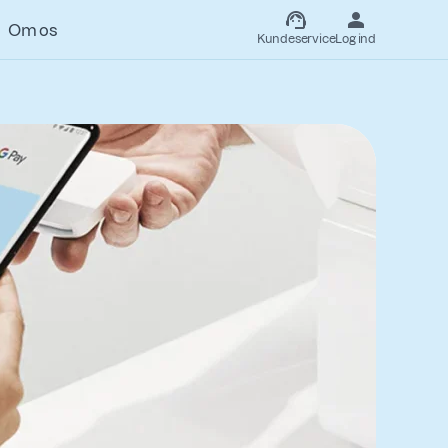
Om os
Kundeservice
Log ind