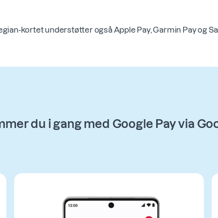
gian-kortet understøtter også Apple Pay, Garmin Pay og S
mer du i gang med Google Pay via Goo