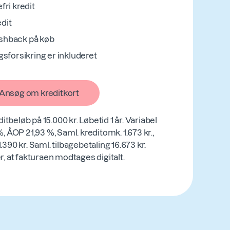
fri kredit
edit
ashback på køb
ngsforsikring er inkluderet
Ansøg om kreditkort
tbeløb på 15.000 kr. Løbetid 1 år. Variabel
, ÅOP 21,93 %, Saml. kreditomk. 1.673 kr.,
390 kr. Saml. tilbagebetaling 16.673 kr.
, at fakturaen modtages digitalt.