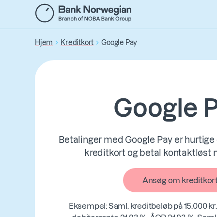
Gå
til
hovedindhold
Hjem
Kreditkort
Google Pay
Google 
Betalinger med Google Pay er hurtige 
kreditkort og betal kontaktløst
Ansøg om kreditkor
Eksempel: Saml. kreditbeløb på 15.000 kr. 