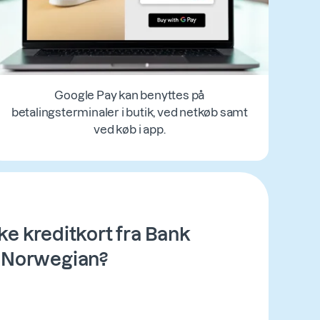
Google Pay kan benyttes på
betalingsterminaler i butik, ved netkøb samt
ved køb i app.
ke kreditkort fra Bank
Norwegian?