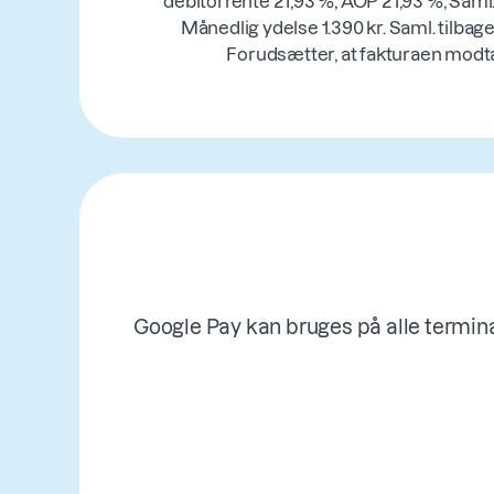
debitorrente 21,93 %, ÅOP 21,93 %, Saml. 
Månedlig ydelse 1.390 kr. Saml. tilbage
Forudsætter, at fakturaen modtag
Google Pay kan bruges på alle termina