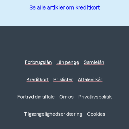
Se alle artikler om kreditkort
Forbrugslån
Lån penge
Samlelån
Kreditkort
Prislister
Aftalevilkår
Fortryd din aftale
Om os
Privatlivspolitik
Tilgængelighedserklæring
Cookies