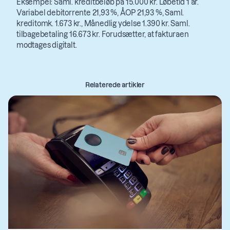
Eksempel: Saml. kreditbeløb på 15.000 kr. Løbetid 1 år.
Variabel debitorrente 21,93 %, ÅOP 21,93 %, Saml.
kreditomk. 1.673 kr., Månedlig ydelse 1.390 kr. Saml.
tilbagebetaling 16.673 kr. Forudsætter, at fakturaen
modtages digitalt.
Relaterede artikler