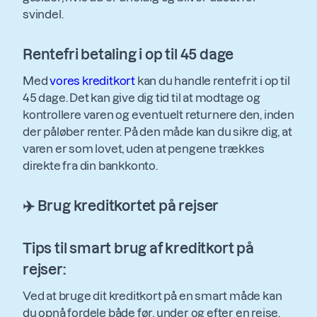
svindel.
Rentefri betaling i op til 45 dage
Med
vores kreditkort
kan du handle rentefrit i op til
45 dage. Det kan give dig tid til at modtage og
kontrollere varen og eventuelt returnere den, inden
der påløber renter. På den måde kan du sikre dig, at
varen er som lovet, uden at pengene trækkes
direkte fra din bankkonto.
✈️ Brug kreditkortet på rejser
Tips til smart brug af kreditkort på
rejser:
Ved at bruge dit kreditkort på en smart måde kan
du opnå fordele både før, under og efter en rejse.